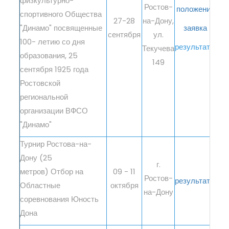
физкультурно-
Ростов-
положение
спортивного Общества
27-28
на-Дону,
"Динамо" посвященные
заявка
сентября
ул.
100- летию со дня
результаты
Текучева
образования, 25
149
сентября 1925 года
Ростовской
региональной
организации ВФСО
"Динамо"
Турнир Ростова-на-
Дону (25
г.
метров) Отбор на
09 - 11
Ростов-
результаты
Областные
октября
на-Дону
соревнования Юность
Дона