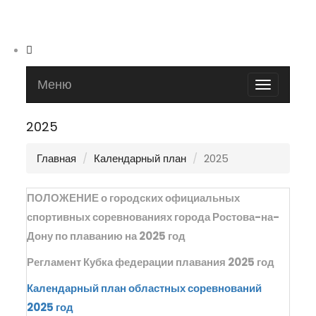
Меню
Toggle
navigatio
2025
Главная
Календарный план
2025
ПОЛОЖЕНИЕ о городских официальных
спортивных соревнованиях города Ростова-на-
Дону по плаванию на 2025 год
Регламент Кубка федерации плавания 2025 год
Календарный план областных соревнований
2025 год