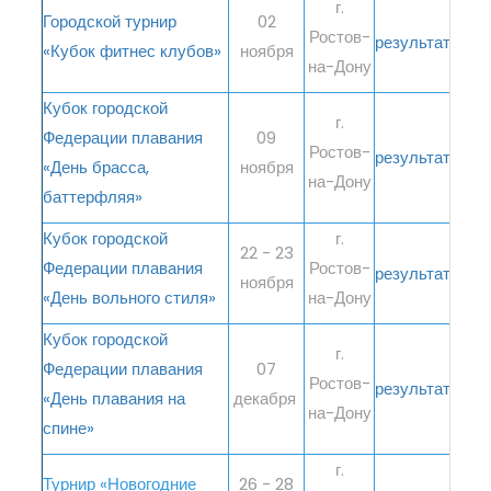
г.
Городской турнир
02
Ростов-
результаты
«Кубок фитнес клубов»
ноября
на-Дону
Кубок городской
г.
Федерации плавания
09
Ростов-
результаты
«День брасса,
ноября
на-Дону
баттерфляя»
Кубок городской
г.
22 - 23
Федерации плавания
Ростов-
результаты
ноября
«День вольного стиля»
на-Дону
Кубок городской
г.
Федерации плавания
07
Ростов-
результаты
«День плавания на
декабря
на-Дону
спине»
г.
Турнир «Новогодние
26 - 28