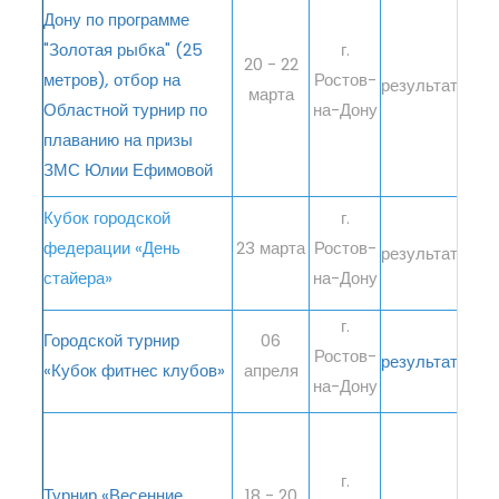
Дону по программе
"Золотая рыбка" (25
г.
20 - 22
метров)
,
отбор на
Ростов-
результаты
марта
Областной турнир по
на-Дону
плаванию на призы
ЗМС Юлии Ефимовой
Кубок городской
г.
федерации «День
23 марта
Ростов-
результаты
стайера»
на-Дону
г.
Городской турнир
06
Ростов-
результаты
«Кубок фитнес клубов»
апреля
на-Дону
г.
Турнир «Весенние
18 - 20