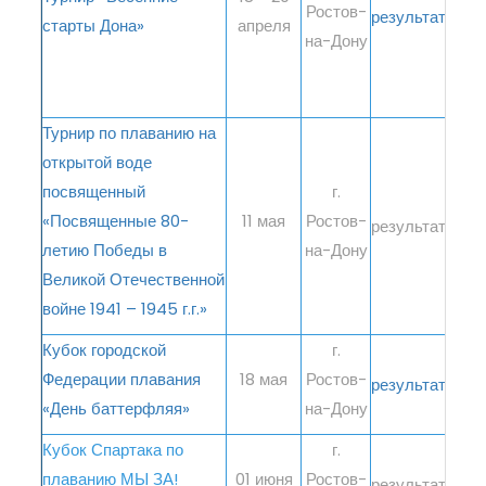
Ростов-
результаты
старты Дона»
апреля
на-Дону
Турнир по плаванию на
открытой воде
посвященный
г.
«Посвященные 80-
11 мая
Ростов-
результаты
летию Победы в
на-Дону
Великой Отечественной
войне 1941 – 1945 г.г.»
Кубок городской
г.
Федерации плавания
18 мая
Ростов-
результаты
«День баттерфляя»
на-Дону
Кубок Спартака по
г.
плаванию МЫ ЗА!
01 июня
Ростов-
результаты