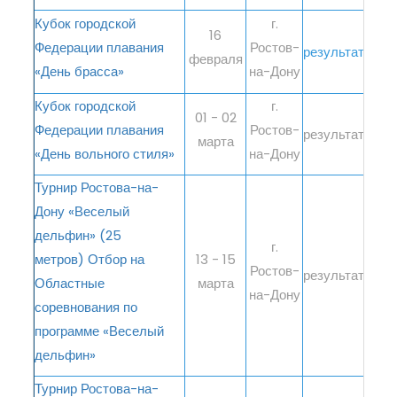
Кубок городской
г.
16
Федерации плавания
Ростов-
результаты
февраля
«День брасса»
на-Дону
Кубок городской
г.
01 - 02
Федерации плавания
Ростов-
результаты
марта
«День вольного стиля»
на-Дону
Турнир Ростова-на-
Дону «Веселый
дельфин» (25
г.
метров) Отбор на
13 - 15
Ростов-
результаты
Областные
марта
на-Дону
соревнования по
программе «Веселый
дельфин»
Турнир Ростова-на-