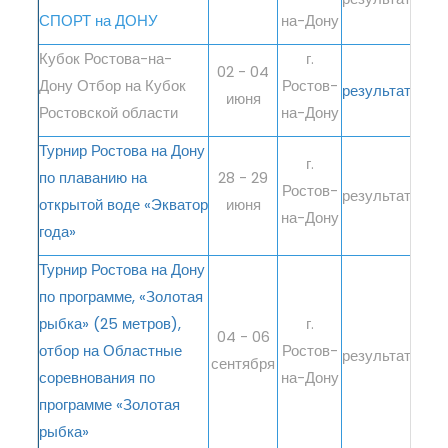
СПОРТ на ДОНУ
на-Дону
Кубок Ростова-на-
г.
02 - 04
Дону Отбор на Кубок
Ростов-
результаты
июня
Ростовской области
на-Дону
Турнир Ростова на Дону
г.
по плаванию на
28 - 29
Ростов-
результаты
открытой воде «Экватор
июня
на-Дону
года»
Турнир Ростова на Дону
по программе, «Золотая
рыбка» (25 метров),
г.
04 - 06
отбор на Областные
Ростов-
результаты
сентября
соревнования по
на-Дону
программе «Золотая
рыбка»