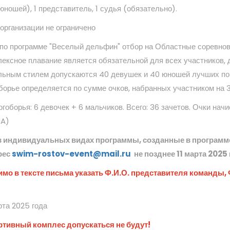
ношей), 1 представитель, 1 судья (обязательно).
организации не ограничено
 по программе "Веселый дельфин" отбор на Областные соревно
лексное плавание является обязательной для всех участников, 
льным стилем допускаются 40 девушек и 40 юношей лучших по
борье определяется по сумме очков, набранных участником на 
гоборья: 6 девочек + 6 мальчиков. Всего: 36 зачетов. Очки нач
NA)
 в индивидуальных видах программы, созданные в програм
рес
swim-rostov-event@mail.ru
не позднее 11 марта 2025
мо в тексте письма указать Ф.И.О. представителя команды,
рта 2025 года
ортивный комплес допускаться не будут!