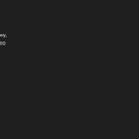
ну,
210