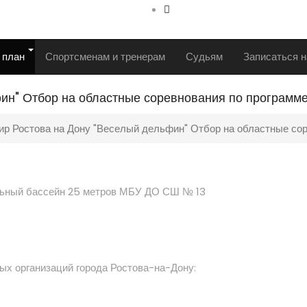
 план
Спортсменам и тренерам
Судьям
Записаться н
фин" Отбор на областные соревнования по программ
ир Ростова на Дону "Веселый дельфин" Отбор на областные со
тельный бассейн 25 метров МБУ ДО СШ № 13
х организаций города Ростова-на-Дону: