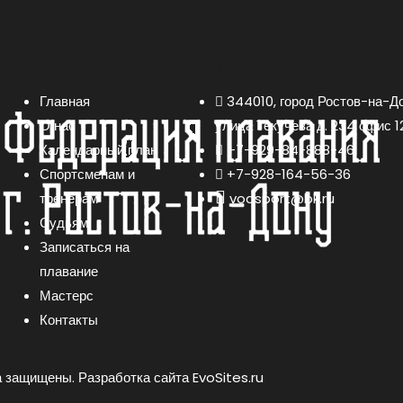
Меню
Контакты
Главная
344010, город Ростов-на-До
О нас
улица Текучева д. 234 офис 1
Календарный план
+7-929-84-888-46
Спортсменам и
+7-928-164-56-36
тренерам
vodsport@bk.ru
Судьям
Записаться на
плавание
Мастерс
Контакты
а защищены.
Разработка сайта EvoSites.ru