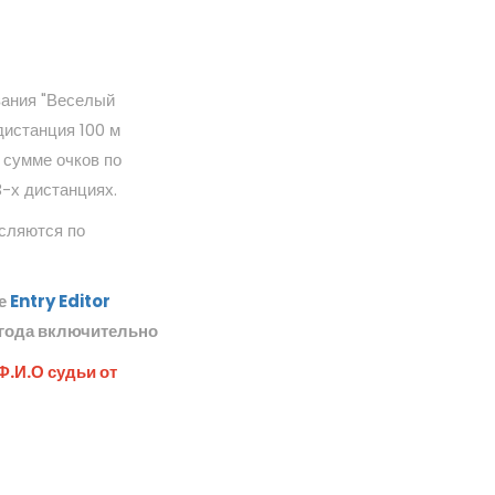
вания "Веселый
дистанция 100 м
 сумме очков по
3-х дистанциях.
исляются по
ме
Entry Editor
 года включительно
Ф.И.О судьи от