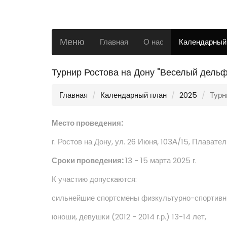
Меню
Главная
О нас
Календарный
Турнир Ростова на Дону "Веселый дель
Главная
Календарный план
2025
Турн
Место проведения:
г. Ростов на Дону, ул. 26 Июня, 103А/15, Плава
Сроки проведения:
13 - 15 марта 2025 г.
К участию допускаются:
сильнейшие спортсмены физкультурно-спортивны
юноши, девушки (2012 - 2014 г.р.) 13-14 лет,