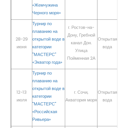
«Жемчужина
Черного моря»
Турнир по
г. Ростов-на-
плаванию на
Дону, Гребной
РЕГ
28-29
открытой воде в
Открытая
канал Дон.
июня
категории
вода
ре
Улица
"МАСТЕРС"
Пойменная 2А
«Экватор года»
Турнир по
плаванию на
открытой воде в
РЕГ
12-13
г. Сочи,
Открытая
категории
июля
Акватория моря
вода
ре
"МАСТЕРС"
«Российская
Ривьера»