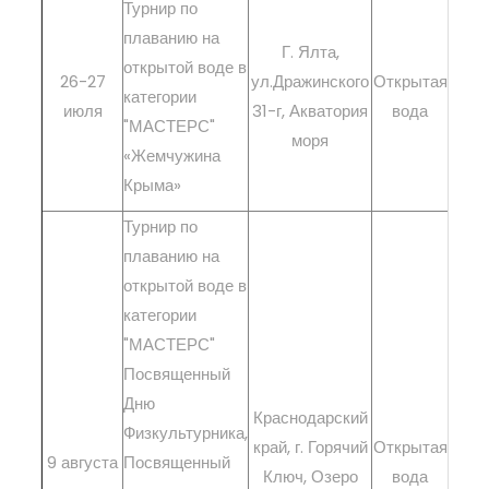
Турнир по
плаванию на
Г. Ялта,
открытой воде в
26-27
ул.Дражинского
Открытая
категории
О
июля
31-г, Акватория
вода
"МАСТЕРС"
моря
«Жемчужина
Крыма»
Турнир по
плаванию на
открытой воде в
категории
"МАСТЕРС"
Посвященный
Дню
Краснодарский
Физкультурника,
край, г. Горячий
Открытая
9 августа
Посвященный
О
Ключ, Озеро
вода