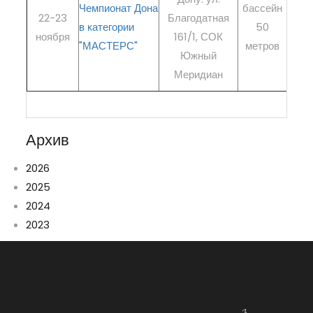
Чемпионат Дона
бассейн
РЕГ
22-23
Благодатная
в категории
50
ноября
161/1, СОК
ре
"МАСТЕРС"
метров
Южный
Меридиан
Архив
2026
2025
2024
2023