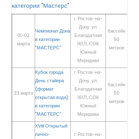
категории "Мастерс"
г. Ростов-на-
Дону. ул.
Чемпионат Дона
бассейн
РЕГ
01-02
Благодатная
в категории
50
марта
161/1, СОК
ре
"МАСТЕРС"
метров
Южный
Меридиан
Кубок города
г. Ростов-на-
День стайера
Дону. ул.
бассейн
РЕГ
(формат
Благодатная
23 марта
50
открытая вода)
161/1, СОК
ре
метров
в категории
Южный
"МАСТЕРС"
Меридиан
ХVIII Открытый
лично-
г. Ростов-на-