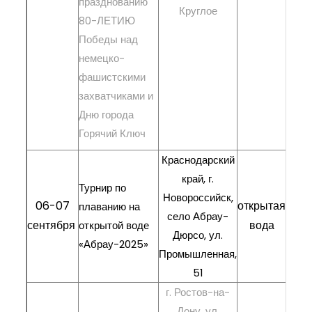
празднованию
Круглое
80-ЛЕТИЮ
Победы над
немецко-
фашистскими
захватчиками и
Дню города
Горячий Ключ
Краснодарский
край, г.
Турнир по
Новороссийск,
РЕГ
06-07
открытая
плаванию на
село Абрау-
сентября
вода
ре
открытой воде
Дюрсо, ул.
«Абрау-2025»
Промышленная,
51
г. Ростов-на-
Дону. ул.