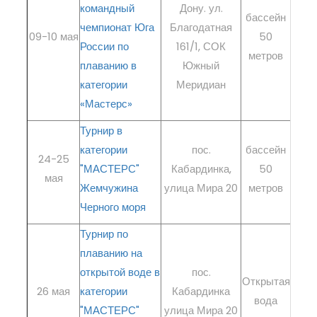
командный
Дону. ул.
бассейн
РЕГ
чемпионат Юга
Благодатная
09-10 мая
50
России по
161/1, СОК
ре
метров
плаванию в
Южный
категории
Меридиан
«Мастерс»
Турнир в
категории
пос.
бассейн
РЕГ
24-25
"МАСТЕРС"
Кабардинка,
50
мая
ре
Жемчужина
улица Мира 20
метров
Черного моря
Турнир по
плаванию на
открытой воде в
пос.
РЕГ
Открытая
26 мая
категории
Кабардинка
вода
ре
"МАСТЕРС"
улица Мира 20