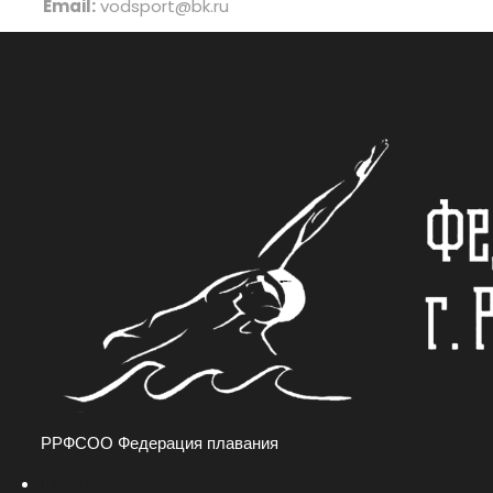
Email:
vodsport@bk.ru
РРФСОО Федерация плавания
Меню